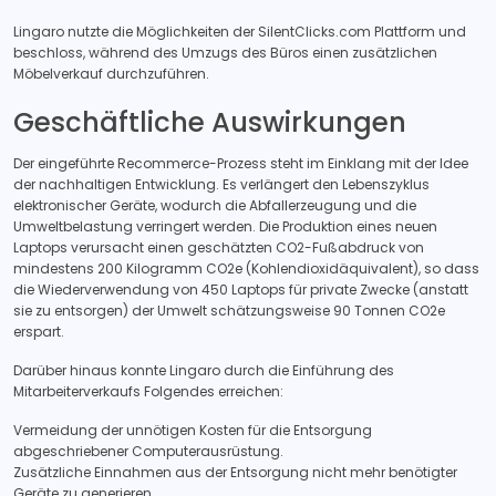
Lingaro nutzte die Möglichkeiten der SilentClicks.com Plattform und
beschloss, während des Umzugs des Büros einen zusätzlichen
Möbelverkauf durchzuführen.
Geschäftliche Auswirkungen
Der eingeführte Recommerce-Prozess steht im Einklang mit der Idee
der nachhaltigen Entwicklung. Es verlängert den Lebenszyklus
elektronischer Geräte, wodurch die Abfallerzeugung und die
Umweltbelastung verringert werden. Die Produktion eines neuen
Laptops verursacht einen geschätzten CO2-Fußabdruck von
mindestens 200 Kilogramm CO2e (Kohlendioxidäquivalent), so dass
die Wiederverwendung von 450 Laptops für private Zwecke (anstatt
sie zu entsorgen) der Umwelt schätzungsweise 90 Tonnen CO2e
erspart.
Darüber hinaus konnte Lingaro durch die Einführung des
Mitarbeiterverkaufs Folgendes erreichen:
Vermeidung der unnötigen Kosten für die Entsorgung
abgeschriebener Computerausrüstung.
Zusätzliche Einnahmen aus der Entsorgung nicht mehr benötigter
Geräte zu generieren.